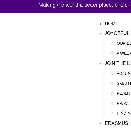
Making the world a better place, one chil
HOME
JOYCEFUL
OUR L
A WEEK
JOIN THE 
VOLUN
SKIAT
REALI
PRACT
FINDIN
ERASMUS+