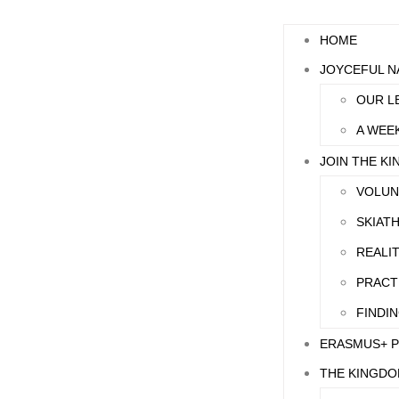
HOME
JOYCEFUL N
OUR L
A WEE
JOIN THE K
VOLUN
SKIAT
REALI
PRACT
FINDI
ERASMUS+ 
THE KINGD